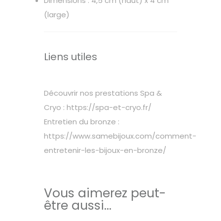
Dimensions : 4,5 cm (haut) x 4 cm
(large)
Liens utiles
Découvrir nos prestations Spa &
Cryo :
https://spa-et-cryo.fr/
Entretien du bronze :
https://www.samebijoux.com/comment-
entretenir-les-bijoux-en-bronze/
Vous aimerez peut-
être aussi…