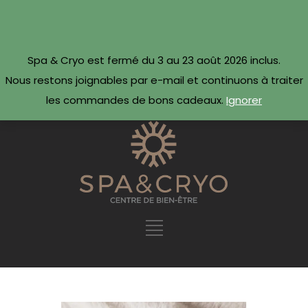
CONTACTEZ-NOUS
Réserver maintenant ·
Spa & Cryo est fermé du 3 au 23 août 2026 inclus.
09 54 78 69 69
Nous restons joignables par e-mail et continuons à traiter
les commandes de bons cadeaux.
Ignorer