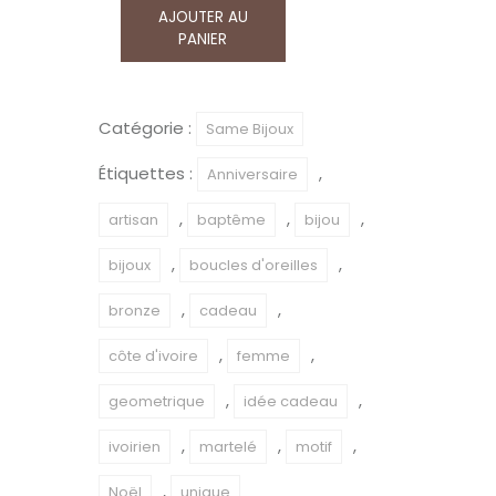
AJOUTER AU
quantité
PANIER
de
Boucles
d’oreilles
Catégorie :
Same Bijoux
U
Étiquettes :
,
Anniversaire
en
bronze
,
,
,
artisan
baptême
bijou
–
,
,
bijoux
boucles d'oreilles
design
,
,
géométrique
bronze
cadeau
fait
,
,
côte d'ivoire
femme
main
,
,
geometrique
idée cadeau
en
Côte
,
,
,
ivoirien
martelé
motif
d’Ivoire
,
Noël
unique