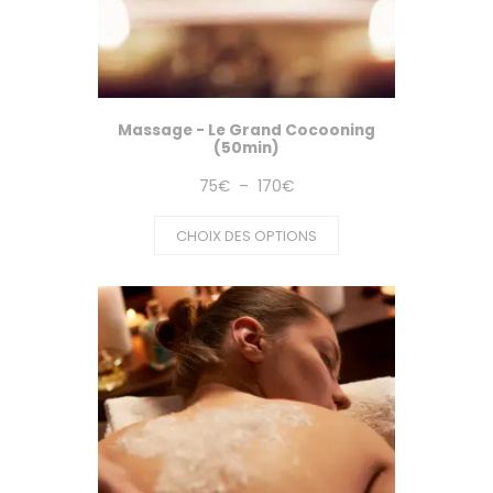
Massage - Le Grand Cocooning
(50min)
Plage
75
€
–
170
€
de
CHOIX DES OPTIONS
prix :
75€
à
170€