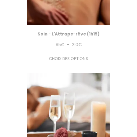
Soin - L'Attrape-rêve (1h15)
Plage
95
€
–
210
€
de
CHOIX DES OPTIONS
prix :
95€
à
210€