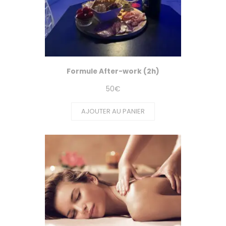
Formule After-work (2h)
50
€
AJOUTER AU PANIER