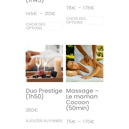
Plage
78
€
–
176
€
de
Plage
145
€
–
310
€
prix :
Ce
de
CHOIX DES
78€
prix :
Ce
OPTIONS
CHOIX DES
produit
à
145€
OPTIONS
176€
produit
à
a
310€
a
plusieurs
plusieurs
variations.
variations.
Les
Les
options
options
peuvent
peuvent
être
être
Duo Prestige
Massage –
choisies
(1h50)
Le maman
choisies
sur
Cocoon
sur
(50min)
la
280
€
la
page
AJOUTER AU PANIER
Plage
75
€
–
170
€
page
du
de