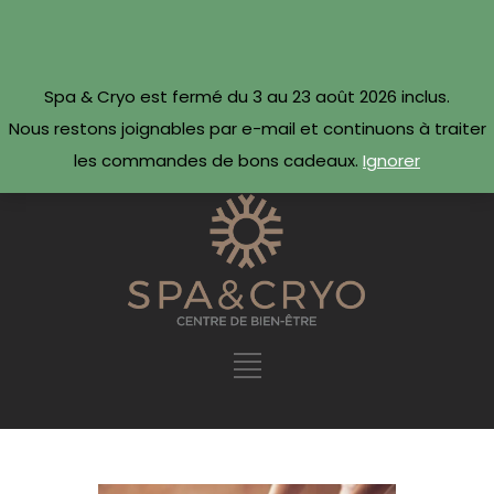
CONTACTEZ-NOUS
Réserver maintenant ·
Spa & Cryo est fermé du 3 au 23 août 2026 inclus.
09 54 78 69 69
Nous restons joignables par e-mail et continuons à traiter
les commandes de bons cadeaux.
Ignorer