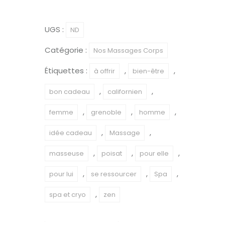
Massage
-
UGS :
ND
Le
Catégorie :
Nos Massages Corps
Grand
Cocooning
Étiquettes :
,
,
à offrir
bien-être
(50min)
,
,
bon cadeau
californien
,
,
,
femme
grenoble
homme
,
,
idée cadeau
Massage
,
,
,
masseuse
poisat
pour elle
,
,
,
pour lui
se ressourcer
Spa
,
spa et cryo
zen