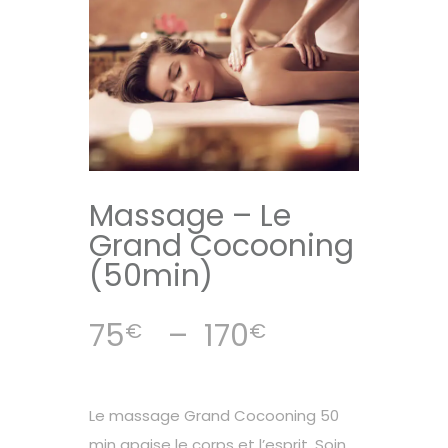
Massage – Le
Grand Cocooning
(50min)
Plage
75
–
170
€
€
de
prix :
75€
Le massage Grand Cocooning 50
min apaise le corps et l’esprit. Soin