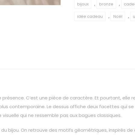
Côte
,
,
bijoux
bronze
cade
d’Ivoire
,
,
idée cadeau
Noël
–
BRONZE
ésence. C’est une pièce de caractère. Et pourtant, elle res
 plus contemporaine. Le dessus affiche deux facettes qui se r
e visuelle qui ne ressemble pas aux bagues classiques.
té du bijou. On retrouve des motifs géométriques, inspirés de