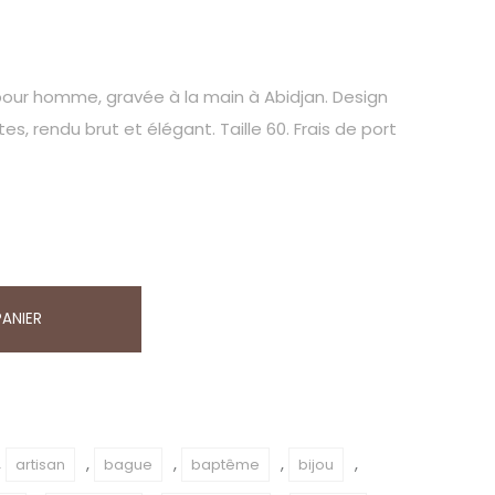
pour homme, gravée à la main à Abidjan. Design
, rendu brut et élégant. Taille 60. Frais de port
PANIER
,
,
,
,
,
artisan
bague
baptême
bijou