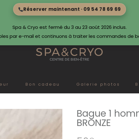
Réserver maintenant · 09 54 78 69 69
Spa & Cryo est fermé du 3 au 23 août 2026 inclus.
bles par e-mail et continuons à traiter les commandes de 
eur
Bon cadeau
Galerie photos
B
Bague 1 homm
BRONZE