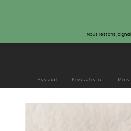
SUIVEZ-NOUS
Nous restons joigna
Accueil
Prestations
Minc