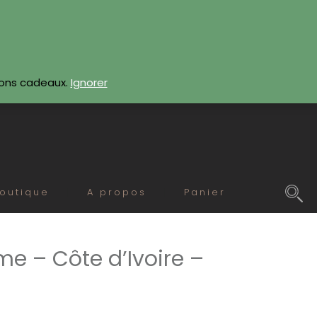
CONTACTEZ-NOUS
bons cadeaux.
Ignorer
outique
A propos
Panier
e – Côte d’Ivoire –