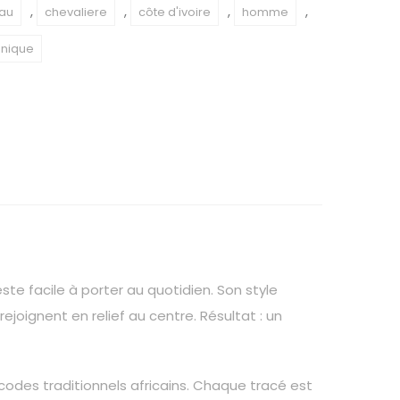
,
,
,
,
au
chevaliere
côte d'ivoire
homme
unique
te facile à porter au quotidien. Son style
ejoignent en relief au centre. Résultat : un
 codes traditionnels africains. Chaque tracé est