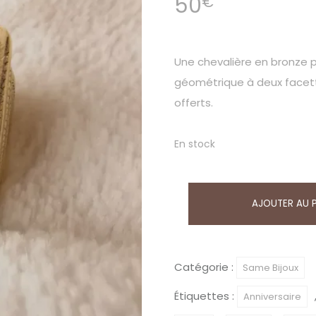
50
€
Une chevalière en bronze 
géométrique à deux facettes
offerts.
En stock
quantité
AJOUTER AU 
de
Bague
1
Catégorie :
Same Bijoux
homme
Étiquettes :
Anniversaire
–