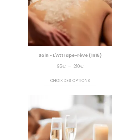
Soin - L'Attrape-rêve (1h15)
Plage
95
€
–
210
€
de
CHOIX DES OPTIONS
prix :
95€
à
210€