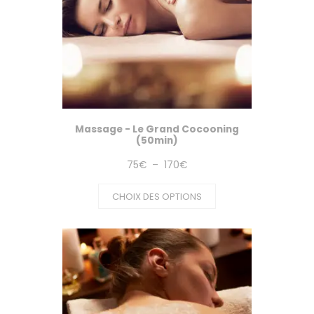
Massage - Le Grand Cocooning
(50min)
Plage
75
€
–
170
€
de
CHOIX DES OPTIONS
prix :
75€
à
170€