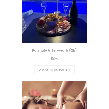
Formule After-work (2h)
50
€
AJOUTER AU PANIER