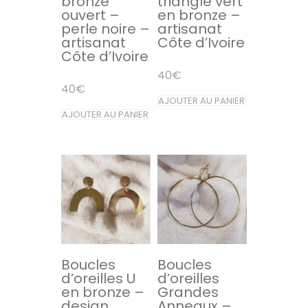
bronze
triangle vert
ouvert –
en bronze –
perle noire –
artisanat
artisanat
Côte d’Ivoire
Côte d’Ivoire
40
€
40
€
AJOUTER AU PANIER
AJOUTER AU PANIER
Boucles
Boucles
d’oreilles U
d’oreilles
en bronze –
Grandes
design
Anneaux –