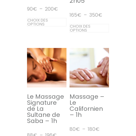
2h05
Plage
90
€
–
200
€
de
Plage
165
€
–
350
€
prix :
Ce
de
CHOIX DES
90€
prix :
Ce
OPTIONS
CHOIX DES
produit
à
165€
OPTIONS
200€
produit
à
a
350€
a
plusieurs
plusieurs
variations.
variations.
Les
Les
options
options
peuvent
peuvent
être
être
Le Massage
Massage –
choisies
Signature
Le
choisies
sur
de La
Californien
sur
Sultane de
– 1h
la
Saba – 1h
la
page
Plage
80
€
–
180
€
page
du
de
Plage
88
€
–
196
€