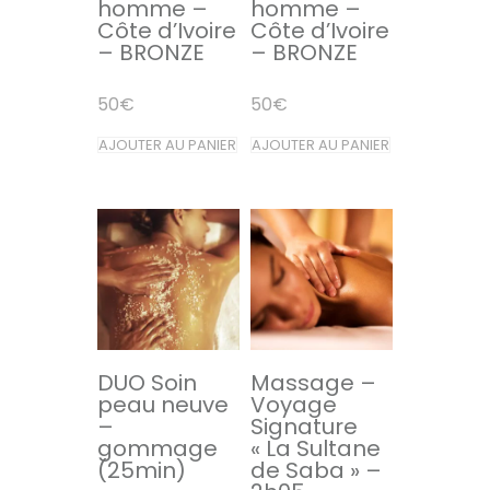
homme –
homme –
Côte d’Ivoire
Côte d’Ivoire
– BRONZE
– BRONZE
50
€
50
€
AJOUTER AU PANIER
AJOUTER AU PANIER
DUO Soin
Massage –
peau neuve
Voyage
–
Signature
gommage
« La Sultane
(25min)
de Saba » –