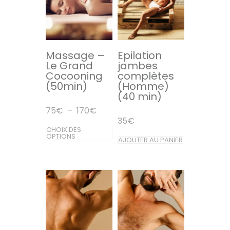
Les
options
options
peuvent
peuvent
être
être
Massage –
Epilation
choisies
Le Grand
jambes
choisies
sur
Cocooning
complètes
sur
(50min)
(Homme)
la
(40 min)
la
page
Plage
75
€
–
170
€
page
du
de
35
€
prix :
Ce
du
CHOIX DES
produit
75€
OPTIONS
AJOUTER AU PANIER
produit
produit
à
170€
a
plusieurs
variations.
Les
options