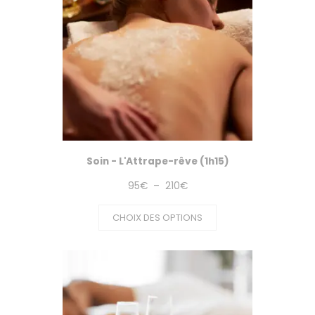
Soin - L'Attrape-rêve (1h15)
Plage
95
€
–
210
€
de
CHOIX DES OPTIONS
prix :
95€
à
210€