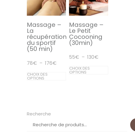
options
peuvent
peuvent
être
être
Massage –
Massage –
choisies
La
Le Petit
choisies
sur
récupération
Cocooning
sur
du sportif
(30min)
la
(50 min)
la
page
Plage
55
€
–
130
€
page
du
de
Plage
78
€
–
176
€
prix :
Ce
du
de
CHOIX DES
produit
55€
prix :
Ce
OPTIONS
CHOIX DES
produit
produit
à
78€
OPTIONS
130€
produit
à
a
176€
a
plusieurs
plusieurs
variations.
variations.
Les
Recherche
Les
options
options
peuvent
peuvent