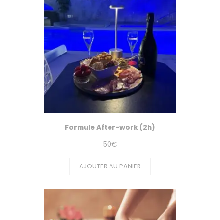
Formule After-work (2h)
50
€
AJOUTER AU PANIER