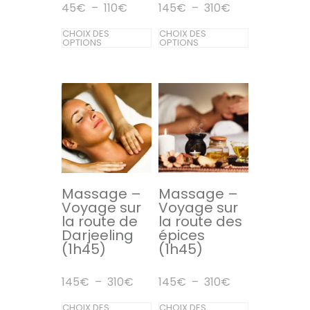
Plage
Plage
45
€
–
110
€
145
€
–
310
€
page
du
de
de
prix :
Ce
prix :
Ce
du
CHOIX DES
CHOIX DES
produit
45€
145€
OPTIONS
OPTIONS
produit
produit
produit
à
à
110€
310€
a
a
plusieurs
plusieurs
variations.
variations.
Les
Les
options
options
peuvent
peuvent
être
être
Massage –
Massage –
Voyage sur
Voyage sur
choisies
choisies
la route de
la route des
sur
sur
Darjeeling
épices
(1h45)
(1h45)
la
la
page
page
Plage
Plage
145
€
–
310
€
145
€
–
310
€
du
du
de
de
prix :
Ce
prix :
Ce
CHOIX DES
CHOIX DES
produit
produit