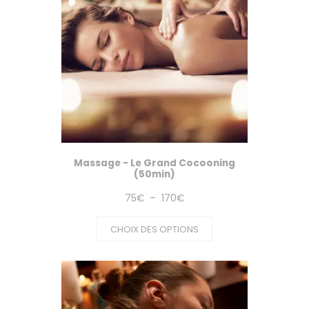
Massage - Le Grand Cocooning
(50min)
Plage
75
€
–
170
€
de
CHOIX DES OPTIONS
prix :
75€
à
170€