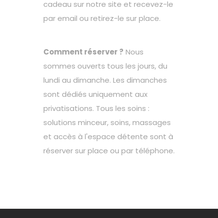
cadeau sur notre site et recevez-le
par email ou retirez-le sur place.
Comment réserver ?
Nous
sommes ouverts tous les jours, du
lundi au dimanche. Les dimanches
sont dédiés uniquement aux
privatisations. Tous les soins :
solutions minceur, soins, massages
et accès à l'espace détente sont à
réserver sur place ou par téléphone.