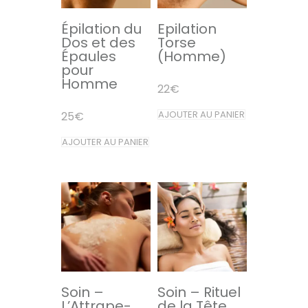
peuvent
être
Épilation du
Epilation
choisies
Dos et des
Torse
Épaules
(Homme)
sur
pour
la
Homme
22
€
page
AJOUTER AU PANIER
25
€
du
produit
AJOUTER AU PANIER
Soin –
Soin – Rituel
L’Attrape-
de la Tête