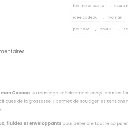
(50min)
,
femme enceinte
future
,
idée cadeau
maman
,
,
pour elle
pour lui
se
mentaires
aman Cocoon
, un massage spécialement conçu pour les f
ifiques de la grossesse. Il permet de soulager les tensions mu
.
, fluides et enveloppants
pour détendre tout le corps e