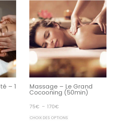
té – 1
Massage – Le Grand
Cocooning (50min)
Plage
75
€
–
170
€
de
prix :
Ce
CHOIX DES OPTIONS
75€
produit
à
170€
a