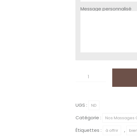
Message personnalisé
quantité
de
Massage
-
UGS :
ND
Le
Catégorie :
Nos Massages 
maman
Cocoon
Étiquettes :
,
à offrir
bie