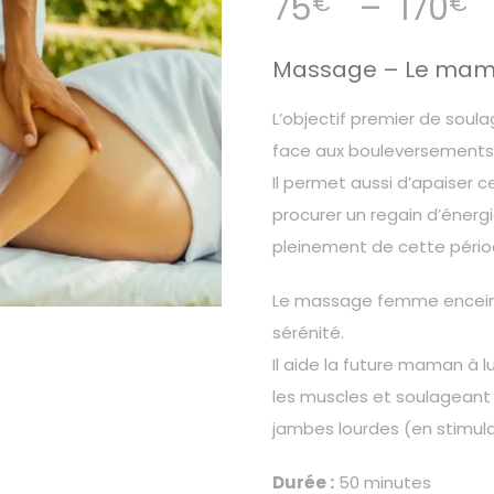
75
–
170
€
€
p
Massage – Le mam
L’objectif premier de soula
face aux bouleversements
Il permet aussi d’apaiser c
procurer un regain d’énergi
pleinement de cette pério
Le massage femme encein
sérénité.
Il aide la future maman à 
les muscles et soulageant 
jambes lourdes (en stimulan
Durée :
50 minutes