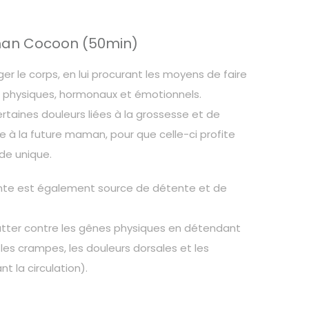
Plage
de
rix :
an Cocoon (50min)
75€
ger le corps, en lui procurant les moyens de faire
à
 physiques, hormonaux et émotionnels.
170€
ertaines douleurs liées à la grossesse et de
e à la future maman, pour que celle-ci profite
de unique.
te est également source de détente et de
lutter contre les gênes physiques en détendant
les crampes, les douleurs dorsales et les
t la circulation).