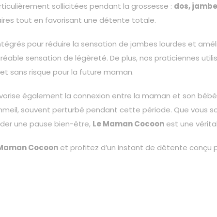
articulièrement sollicitées pendant la grossesse :
dos, jambe
aires tout en favorisant une détente totale.
tégrés pour réduire la sensation de jambes lourdes et amélior
gréable sensation de légèreté. De plus, nos praticiennes util
et sans risque pour la future maman.
vorise également la connexion entre la maman et son bébé. E
sommeil, souvent perturbé pendant cette période. Que vous so
der une pause bien-être,
Le Maman Cocoon
est une vérita
 Maman Cocoon
et profitez d’un instant de détente conçu 