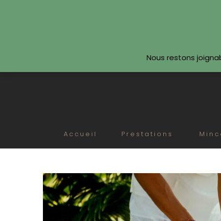
SUIVEZ-NOUS
Nous restons joigna
Accueil
Prestations
Minc