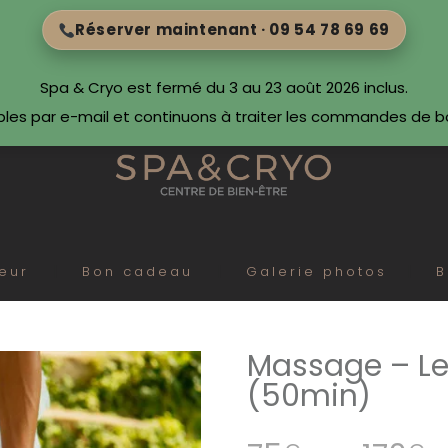
Réserver maintenant · 09 54 78 69 69
Spa & Cryo est fermé du 3 au 23 août 2026 inclus.
bles par e-mail et continuons à traiter les commandes de 
eur
Bon cadeau
Galerie photos
B
Massage – 
(50min)