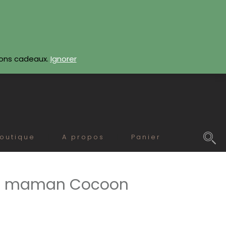
CONTACTEZ-NOUS
bons cadeaux.
Ignorer
outique
A propos
Panier
Le maman Cocoon