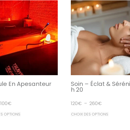
le En Apesanteur
Soin – Éclat & Séréni
)
h 20
Plage
Plage
100
€
120
€
–
260
€
de
de
prix :
Ce
prix :
Ce
ES OPTIONS
CHOIX DES OPTIONS
50€
120€
produit
produit
à
à
100€
260€
a
a