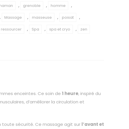
,
,
,
 maman
grenoble
homme
,
,
,
,
Massage
masseuse
poisat
,
,
,
 ressourcer
Spa
spa et cryo
zen
emmes enceintes. Ce soin de
1 heure
, inspiré du
sculaires, d’améliorer la circulation et
n toute sécurité. Ce massage agit sur
l’avant et