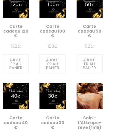
Carte
Carte
Carte
cadeau 120
cadeau 100
cadeau 50
€
€
€
120
€
100
€
50
€
AJOUT
AJOUT
AJOUT
ER AU
ER AU
ER AU
PANIER
PANIER
PANIER
Carte
Carte
Soin -
cadeau 40
cadeau 30
L'Attrape-
€
€
rêve (1h15)