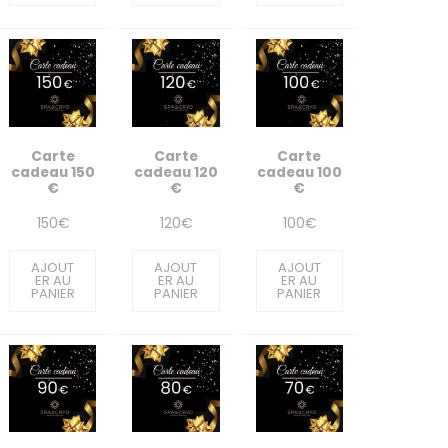
Carte
Carte
Carte
cadeau 150
cadeau 120
cadeau 100
€
€
€
150
€
120
€
100
€
AJOUT
AJOUT
AJOUT
ER AU
ER AU
ER AU
PANIER
PANIER
PANIER