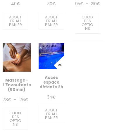
Plage
40
€
30
€
95
€
–
210
€
de
AJOUT
AJOUT
CHOIX
prix :
ER AU
ER AU
DES
PANIER
PANIER
OPTIO
NS
95€
à
210€
Accès
Massage -
espace
L'Envoutante
détente 2h
(50min)
34
€
Plage
78
€
–
176
€
de
AJOUT
CHOIX
ER AU
prix :
DES
PANIER
OPTIO
NS
78€