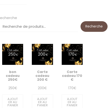
à
176€
echerche
Recherche
bon
Carte
Carte
cadeau
cadeau
cadeau 170
250€
200 €
€
250
€
200
€
170
€
AJOUT
AJOUT
AJOUT
ER AU
ER AU
ER AU
PANIER
PANIER
PANIER