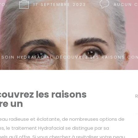
YO
17 SEPTEMBRE 2023
AUCUN 
 SOIN HYDRAFACIAL: DÉCOUVREZ LES RAISONS CO
couvrez les raisons
R
re un
eau radieuse et éclatante, de nombreuses options de
es, le traitement Hydrafacial se distingue par sa
ls qu’il offre. Si vous cherchez à revitaliser votre peau