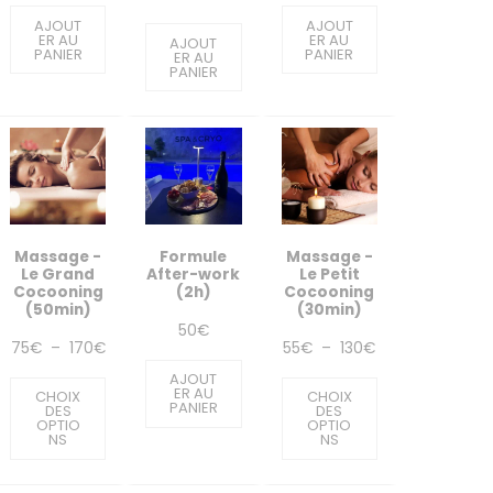
AJOUT
AJOUT
ER AU
ER AU
AJOUT
PANIER
PANIER
ER AU
PANIER
Massage -
Formule
Massage -
Le Grand
After-work
Le Petit
Cocooning
(2h)
Cocooning
(50min)
(30min)
50
€
Plage
Plage
75
€
–
170
€
55
€
–
130
€
de
de
AJOUT
ER AU
CHOIX
CHOIX
PANIER
prix :
prix :
DES
DES
OPTIO
OPTIO
NS
NS
75€
55€
à
à