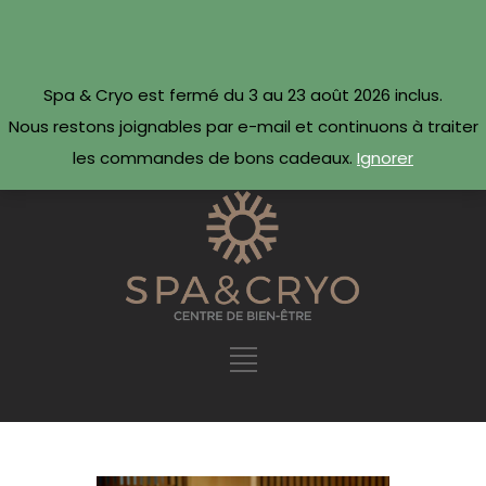
CONTACTEZ-NOUS
Réserver maintenant ·
Spa & Cryo est fermé du 3 au 23 août 2026 inclus.
09 54 78 69 69
Nous restons joignables par e-mail et continuons à traiter
les commandes de bons cadeaux.
Ignorer