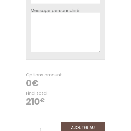
Message personnalisé
Options amount
0€
Final total
210
€
AJOUTER AU
quantité