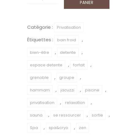
PANIER
de
Privatisation
2h
Catégorie :
Privatisation
-
Étiquettes :
,
bain froid
2
personnes
,
,
bien-être
detente
,
,
espace detente
forfait
,
,
grenoble
groupe
,
,
,
hammam
jacuzzi
piscine
,
,
privatisation
relaxation
,
,
,
sauna
se ressourcer
sortie
,
,
Spa
spa&cryo
zen