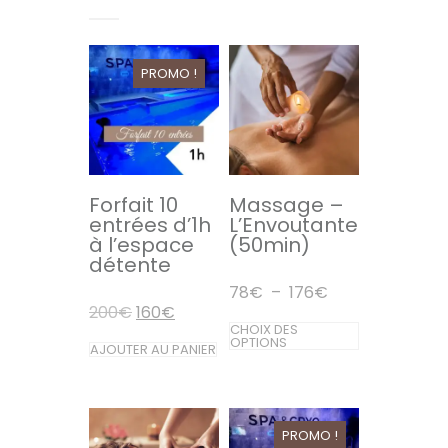
PROMO !
Forfait 10
Massage –
entrées d’1h
L’Envoutante
à l’espace
(50min)
détente
Plage
78
€
–
176
€
de
Le
Le
200
€
160
€
prix :
Ce
prix
prix
CHOIX DES
78€
initial
actuel
OPTIONS
AJOUTER AU PANIER
produit
à
était :
est :
176€
200€.
160€.
a
plusieurs
PROMO !
variations.