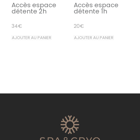
sies
Accès espace
Accès espace
détente 2h
détente 1h
34
€
20
€
e
AJOUTER AU PANIER
AJOUTER AU PANIER
uit