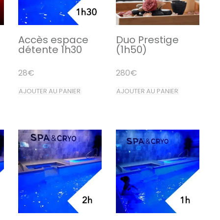
Accès espace
Duo Prestige
détente 1h30
(1h50)
28
€
280
€
AJOUTER AU PANIER
AJOUTER AU PANIER
uit
ieurs
ations.
ons
vent