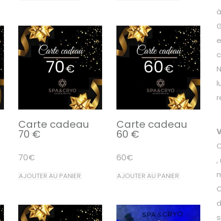
à
G
e
c
N
l
r
Carte cadeau
Carte cadeau
V
70 €
60 €
O
70
€
60
€
,
m
AJOUTER AU PANIER
AJOUTER AU PANIER
C
d
s