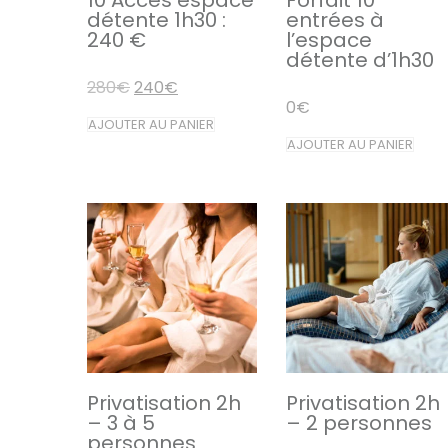
détente 1h30 :
entrées à
240 €
l’espace
détente d’1h30
Le
Le
280
€
240
€
prix
prix
0
€
initial
actuel
AJOUTER AU PANIER
était :
est :
AJOUTER AU PANIER
280€.
240€.
Privatisation 2h
Privatisation 2h
– 3 à 5
– 2 personnes
personnes