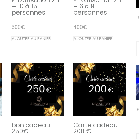
– 10 à 15
– 6 à 9
personnes
personnes
500
€
400
€
AJOUTER AU PANIER
AJOUTER AU PANIER
F
bon cadeau
Carte cadeau
250€
200 €