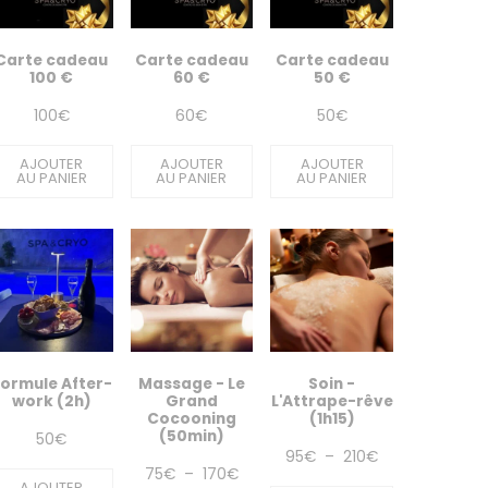
Carte cadeau
Carte cadeau
Carte cadeau
100 €
60 €
50 €
100
€
60
€
50
€
AJOUTER
AJOUTER
AJOUTER
AU PANIER
AU PANIER
AU PANIER
ormule After-
Massage - Le
Soin -
work (2h)
Grand
L'Attrape-rêve
Cocooning
(1h15)
(50min)
50
€
Plage
95
€
–
210
€
Plage
75
€
–
170
€
de
AJOUTER