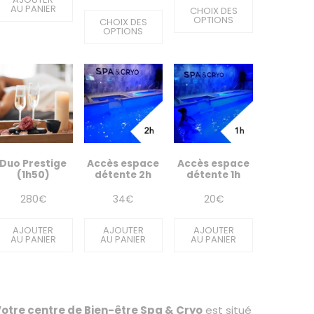
AU PANIER
de
CHOIX DES
prix :
OPTIONS
CHOIX DES
prix :
OPTIONS
95€
75€
à
à
210€
170€
Duo Prestige
Accès espace
Accès espace
(1h50)
détente 2h
détente 1h
280
€
34
€
20
€
AJOUTER
AJOUTER
AJOUTER
AU PANIER
AU PANIER
AU PANIER
otre centre de Bien-être Spa & Cryo
est situé