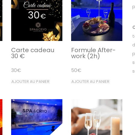
p
t
d
Carte cadeau
Formule After-
p
30 €
work (2h)
s
30
€
50
€
s
AJOUTER AU PANIER
AJOUTER AU PANIER