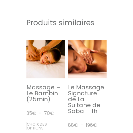
à
210€
produit
produit
a
plusieurs
Produits similaires
variations.
Les
options
peuvent
être
choisies
sur
la
Massage –
Le Massage
Le Bambin
Signature
page
(25min)
de La
du
Sultane de
Saba – 1h
produit
Plage
35
€
–
70
€
de
prix :
Ce
CHOIX DES
Plage
88
€
–
196
€
35€
OPTIONS
de
produit
à