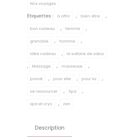
Nos voyages
des
Étiquettes :
,
,
épices
à offrir
bien-être
(1h45)
,
,
bon cadeau
femme
,
,
grenoble
homme
,
idée cadeau
la sultane de saba
,
,
,
Massage
masseuse
,
,
,
poisat
pour elle
pour lui
,
,
se ressourcer
Spa
,
spa et cryo
zen
Description