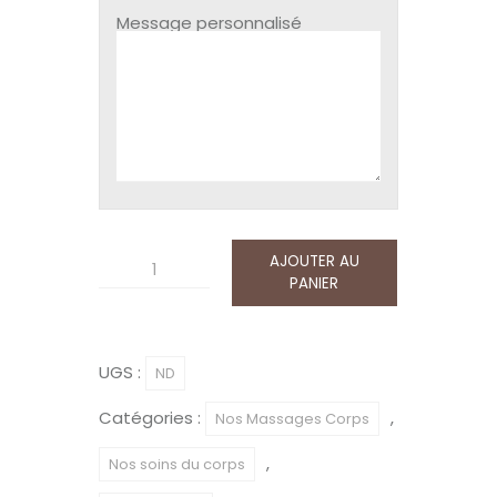
Message personnalisé
AJOUTER AU
quantité
PANIER
de
Massage
-
UGS :
ND
Voyage
Catégories :
,
Nos Massages Corps
sur
la
,
Nos soins du corps
route