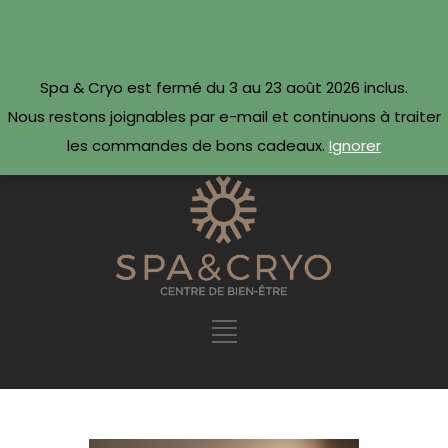
CONTACTEZ-NOUS
Réserver maintenant ·
Spa & Cryo est fermé du 3 au 23 août 2026 inclus.
09 54 78 69 69
Nous restons joignables par e-mail et continuons à traiter
les commandes de bons cadeaux.
Ignorer