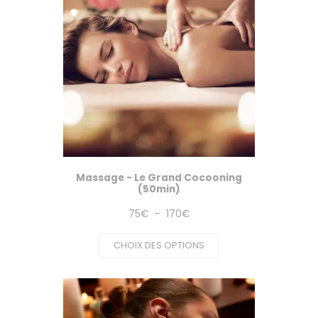
Massage - Le Grand Cocooning
(50min)
Plage
75
€
–
170
€
de
CHOIX DES OPTIONS
prix :
75€
à
170€