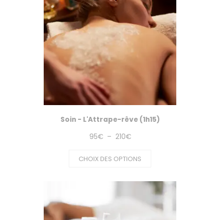
Soin - L'Attrape-rêve (1h15)
Plage
95
€
–
210
€
de
CHOIX DES OPTIONS
prix :
95€
à
210€