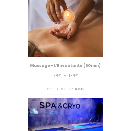
210€
Massage - L'Envoutante (50min)
Plage
78
€
–
176
€
de
CHOIX DES OPTIONS
prix :
78€
à
176€