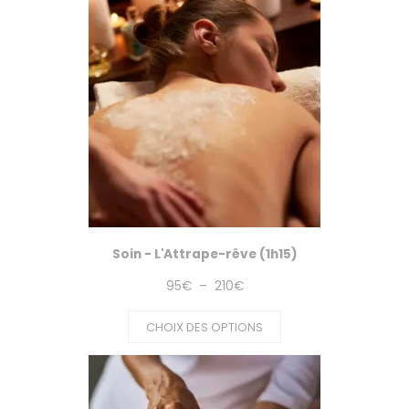
Soin - L'Attrape-rêve (1h15)
Plage
95
€
–
210
€
de
CHOIX DES OPTIONS
prix :
95€
à