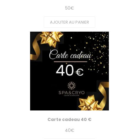
50
€
AJOUTER AU PANIER
Carte cadeau 40 €
40
€