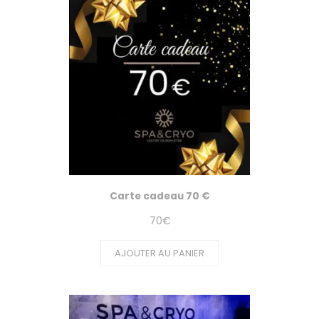
Carte cadeau 70 €
70
€
AJOUTER AU PANIER