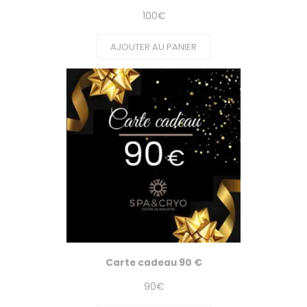
100
€
AJOUTER AU PANIER
Carte cadeau 90 €
90
€