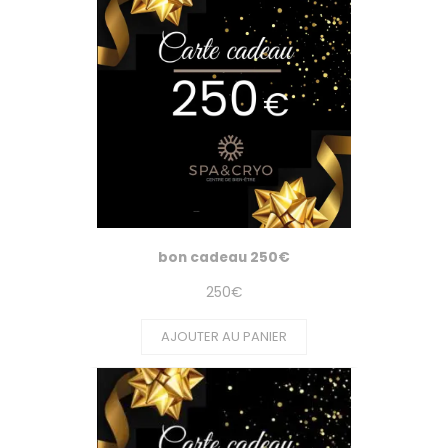
bon cadeau 250€
250
€
AJOUTER AU PANIER