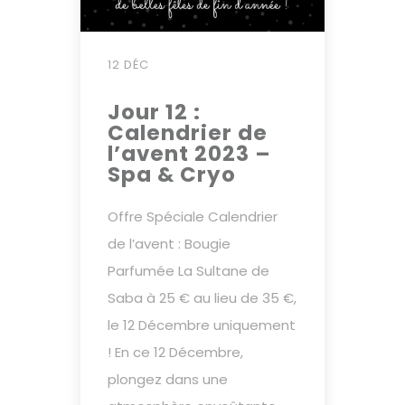
12 DÉC
Jour 12 :
Calendrier de
l’avent 2023 –
Spa & Cryo
Offre Spéciale Calendrier
de l’avent : Bougie
Parfumée La Sultane de
Saba à 25 € au lieu de 35 €,
le 12 Décembre uniquement
! En ce 12 Décembre,
plongez dans une