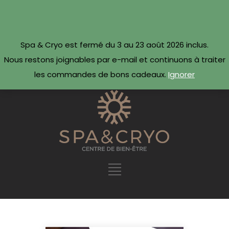
CONTACTEZ-NOUS
Réserver maintenant ·
Spa & Cryo est fermé du 3 au 23 août 2026 inclus.
09 54 78 69 69
Nous restons joignables par e-mail et continuons à traiter
les commandes de bons cadeaux.
Ignorer