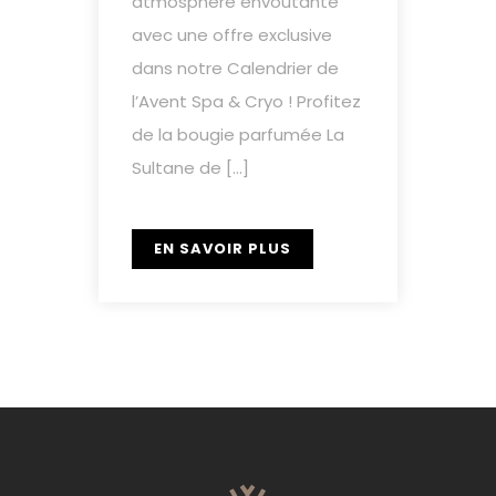
atmosphère envoûtante
avec une offre exclusive
dans notre Calendrier de
l’Avent Spa & Cryo ! Profitez
de la bougie parfumée La
Sultane de […]
EN SAVOIR PLUS