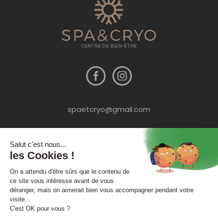
spaetcryo@gmail.com
09 54 78 69 69
13 chemin Albert Camus - zone de
Champ Fila - 38320 Poisat