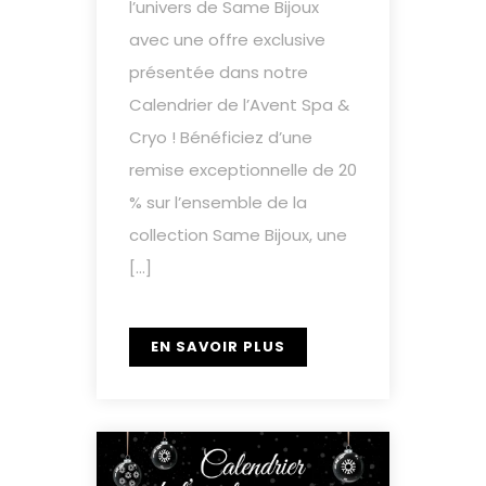
l’univers de Same Bijoux
avec une offre exclusive
présentée dans notre
Calendrier de l’Avent Spa &
Cryo ! Bénéficiez d’une
remise exceptionnelle de 20
% sur l’ensemble de la
collection Same Bijoux, une
[…]
EN SAVOIR PLUS