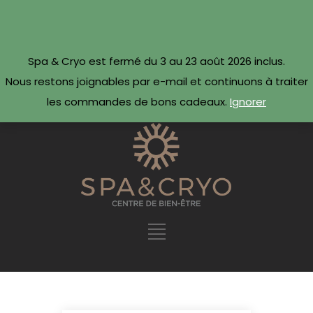
CONTACTEZ-NOUS
Réserver maintenant ·
Spa & Cryo est fermé du 3 au 23 août 2026 inclus.
09 54 78 69 69
Nous restons joignables par e-mail et continuons à traiter
les commandes de bons cadeaux.
Ignorer