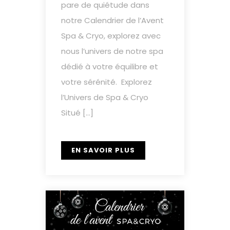
pare de quiétude dans
notre Calendrier de l’Avent
Spa & Cryo, explorez avec
nous l’univers de notre spa
dédié à votre équilibre et
votre sérénité. Explorez
l’Univers de Spa & Cryo
Situé […]
EN SAVOIR PLUS