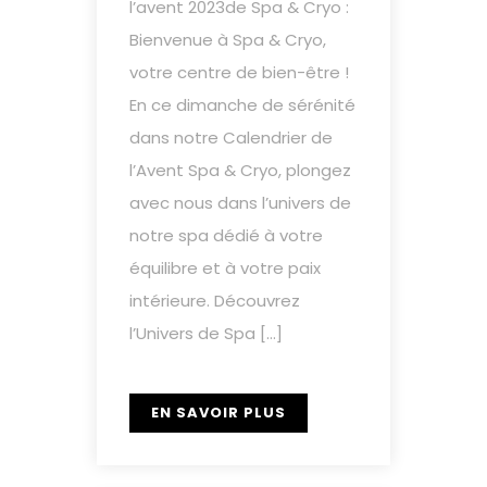
l’avent 2023de Spa & Cryo :
Bienvenue à Spa & Cryo,
votre centre de bien-être !
En ce dimanche de sérénité
dans notre Calendrier de
l’Avent Spa & Cryo, plongez
avec nous dans l’univers de
notre spa dédié à votre
équilibre et à votre paix
intérieure. Découvrez
l’Univers de Spa […]
EN SAVOIR PLUS