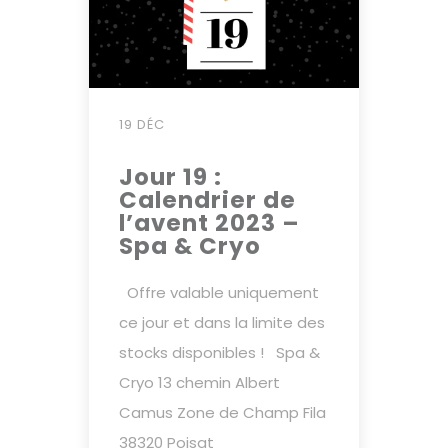
19 DÉC
Jour 19 :
Calendrier de
l’avent 2023 –
Spa & Cryo
Offre valable uniquement
ce jour et dans la limite des
stocks disponibles ! Spa &
Cryo 13 chemin Albert
Camus Zone de Champ Fila
38320 Poisat