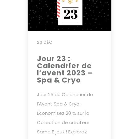
23 DÉC
Jour 23 :
Calendrier de
l’avent 2023 –
Spa & Cryo
Jour 23 du Calendrier de
l’Avent Spa & Cryo :
Économisez 20 % sur la
Collection de créateur
Same Bijoux ! Explorez