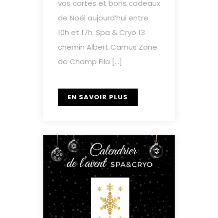
vos cartes et bons cadeaux
de Noël aujourd’hui entre
10h et 17h. Spa & Cryo 13
chemin Albert Camus Zone
de Champ Fila […]
EN SAVOIR PLUS