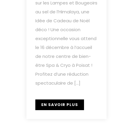
sur les Lampes et Bougeoirs
au sel de l’Himalaya, une
Idée de Cadeau de Noël
déco ! Une occasion
exceptionnelle vous attend
le 16 décembre à l’accueil
de notre centre de bien-
être Spa & Cryo à Poisat !
Profitez d’une réduction
spectaculaire de […]
EN SAVOIR PLUS
Pagination