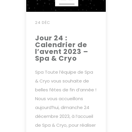
24 DÉC
Jour 24 :
Calendrier de
l’avent 2023 –
Spa & Cryo
Spa Toute l’équipe de Spa
& Cryo vous souhaite de
belles fêtes de fin d’année !
Nous vous accueillons
aujourd’hui, dimanche 24
décembre 2023, à l’accueil
de Spa & Cryo, pour réaliser