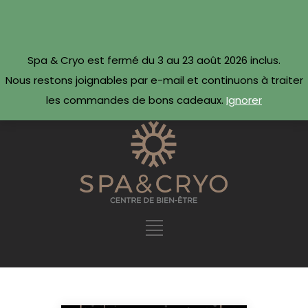
CONTACTEZ-NOUS
Réserver maintenant ·
Spa & Cryo est fermé du 3 au 23 août 2026 inclus.
09 54 78 69 69
Nous restons joignables par e-mail et continuons à traiter
les commandes de bons cadeaux.
Ignorer