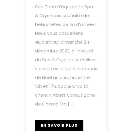
Spa Toute l’équipe de Spa
& Cryo vous souhaite de
belles fêtes de fin d’année !
Nous vous accueillons
aujourd’hui, dimanche 24
décembre 2023, à l’accueil
de Spa & Cryo, pour réaliser
vos cartes et bons cadeaux
de Noël aujourd’hui entre
10h et 17h. Spa & Cryo 13
chemin Albert Camus Zone
de Champ Fila […]
EN SAVOIR PLUS