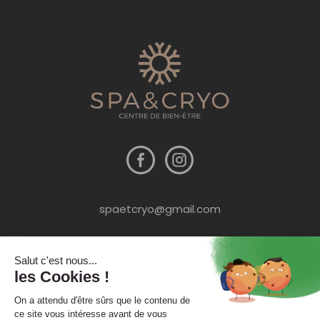
spaetcryo@gmail.com
09 54 78 69 69
13 chemin Albert Camus - zone de
Champ Fila - 38320 Poisat