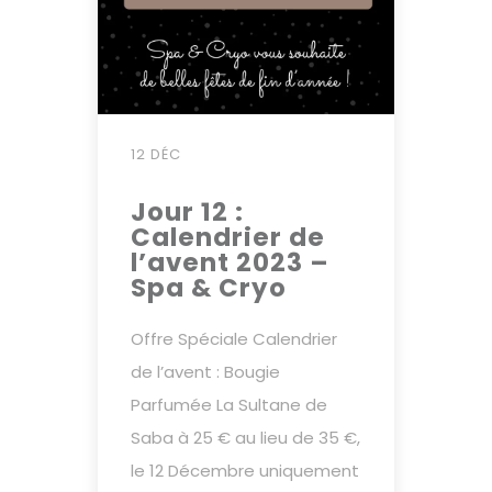
12 DÉC
Jour 12 :
Calendrier de
l’avent 2023 –
Spa & Cryo
Offre Spéciale Calendrier
de l’avent : Bougie
Parfumée La Sultane de
Saba à 25 € au lieu de 35 €,
le 12 Décembre uniquement