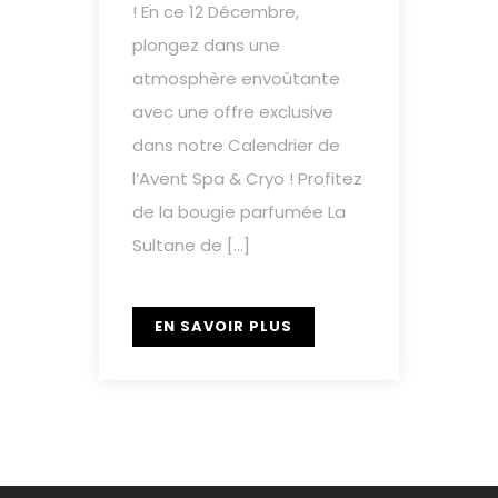
! En ce 12 Décembre,
plongez dans une
atmosphère envoûtante
avec une offre exclusive
dans notre Calendrier de
l’Avent Spa & Cryo ! Profitez
de la bougie parfumée La
Sultane de […]
EN SAVOIR PLUS