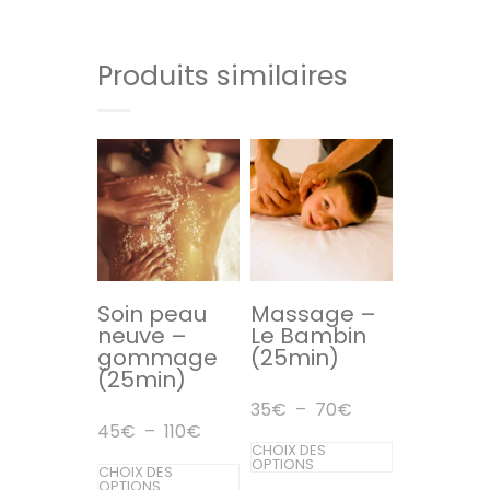
Produits similaires
Soin peau
Massage –
neuve –
Le Bambin
gommage
(25min)
(25min)
Plage
35
€
–
70
€
de
Plage
45
€
–
110
€
prix :
Ce
de
CHOIX DES
35€
prix :
Ce
OPTIONS
CHOIX DES
produit
à
45€
OPTIONS