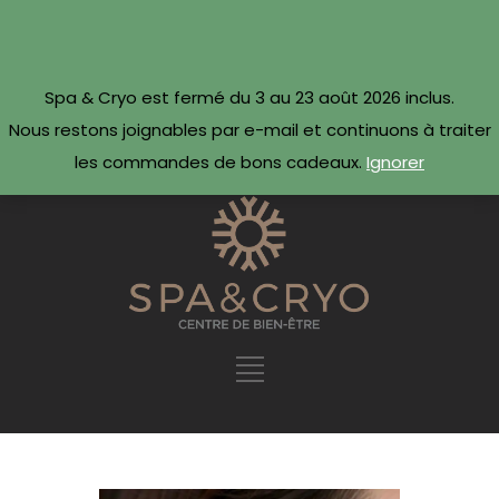
CONTACTEZ-NOUS
Réserver maintenant ·
Spa & Cryo est fermé du 3 au 23 août 2026 inclus.
09 54 78 69 69
Nous restons joignables par e-mail et continuons à traiter
les commandes de bons cadeaux.
Ignorer