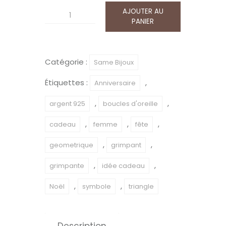
AJOUTER AU
quantité
PANIER
de
Boucles
d'oreilles
Catégorie :
Same Bijoux
grimpantes
Étiquettes :
,
Anniversaire
Triangle
-
,
,
argent 925
boucles d'oreille
argent
,
,
,
cadeau
femme
fête
925
,
,
geometrique
grimpant
,
,
grimpante
idée cadeau
,
,
Noël
symbole
triangle