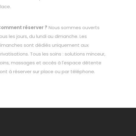
lace.
Comment réserver ?
Nous sommes ouverts
ous les jours, du lundi au dimanche. Les
imanches sont dédiés uniquement aux
rivatisations. Tous les soins : solutions minceur,
oins, massages et accès à l'espace détente
ont à réserver sur place ou par téléphone.