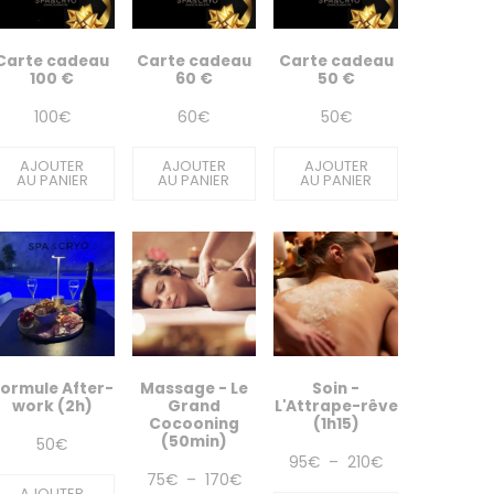
Carte cadeau
Carte cadeau
Carte cadeau
100 €
60 €
50 €
100
€
60
€
50
€
AJOUTER
AJOUTER
AJOUTER
AU PANIER
AU PANIER
AU PANIER
ormule After-
Massage - Le
Soin -
work (2h)
Grand
L'Attrape-rêve
Cocooning
(1h15)
(50min)
50
€
Plage
95
€
–
210
€
Plage
75
€
–
170
€
de
AJOUTER