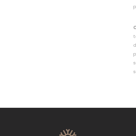
p
t
d
p
s
s