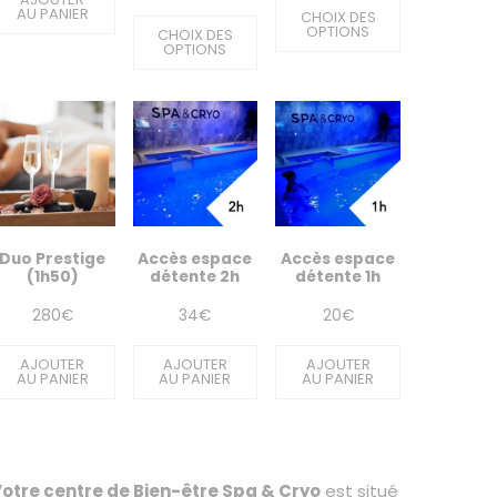
AU PANIER
de
CHOIX DES
prix :
OPTIONS
CHOIX DES
prix :
OPTIONS
95€
75€
à
à
210€
170€
Duo Prestige
Accès espace
Accès espace
(1h50)
détente 2h
détente 1h
280
€
34
€
20
€
AJOUTER
AJOUTER
AJOUTER
AU PANIER
AU PANIER
AU PANIER
otre centre de Bien-être Spa & Cryo
est situé