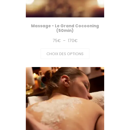
Massage - Le Grand Cocooning
(50min)
Plage
75
€
–
170
€
de
CHOIX DES OPTIONS
prix :
75€
à
170€