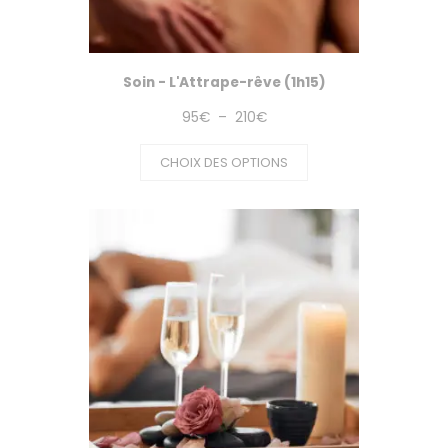
Soin - L'Attrape-rêve (1h15)
Plage
95
€
–
210
€
de
CHOIX DES OPTIONS
prix :
95€
à
210€