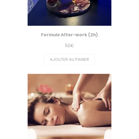
Formule After-work (2h)
50
€
AJOUTER AU PANIER