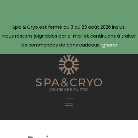
CONTACTEZ-NOUS
Réserver maintenant ·
Spa & Cryo est fermé du 3 au 23 août 2026 inclus.
09 54 78 69 69
Nous restons joignables par e-mail et continuons à traiter
les commandes de bons cadeaux.
Ignorer