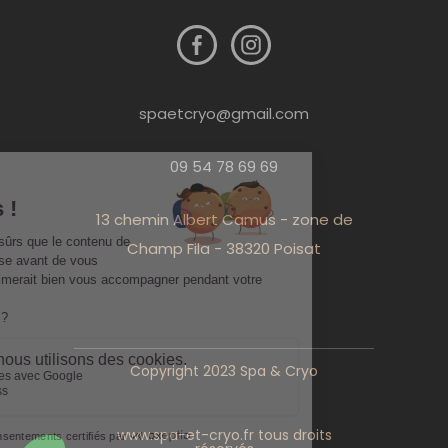
spaetcryo@gmail.com
09 54 78 69 69
13 chemin Albert Camus - zone de
Champ Fila - 38320 Poisat
Copyright 2023 Spa & Cryo
www.spa-et-cryo.fr tous droits