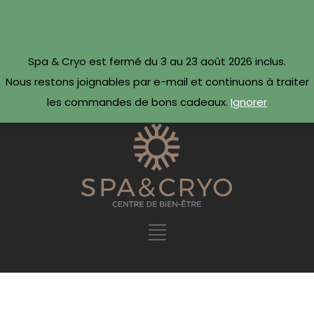
CONTACTEZ-NOUS
Réserver maintenant ·
Spa & Cryo est fermé du 3 au 23 août 2026 inclus.
09 54 78 69 69
Nous restons joignables par e-mail et continuons à traiter
les commandes de bons cadeaux.
Ignorer