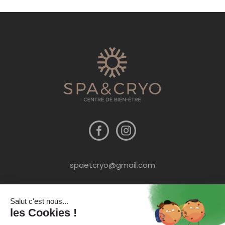
spaetcryo@gmail.com
09 54 78 69 69
13 chemin Albert Camus - zone de