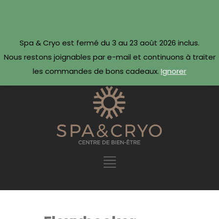
CONTACTEZ-NOUS
Réserver maintenant ·
Spa & Cryo est fermé du 3 au 23 août 2026 inclus.
09 54 78 69 69
Nous restons joignables par e-mail et continuons à traiter
les commandes de bons cadeaux.
Ignorer